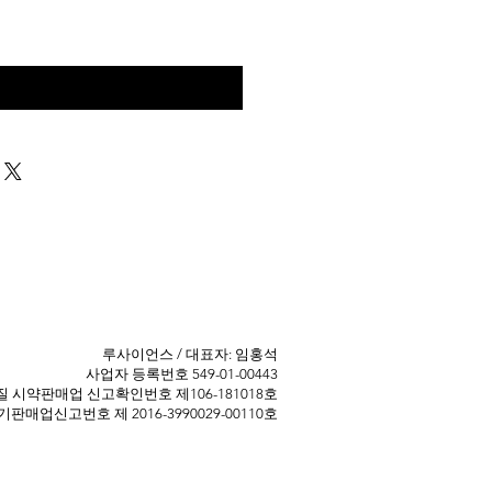
구매 문의
​루사이언스 / 대표자: 임홍석
사업자 등록번호 549-01-00443
 ​시약판매업 신고확인번호 제106-181018호
판매업신고번호 제 2016-3990029-00110호