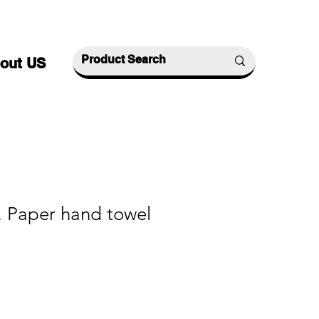
out US
aper hand towel