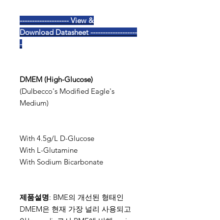
-------------------- View &
Download Datasheet -------------------
-
DMEM (High-Glucose)
(Dulbecco's Modified Eagle's
Medium)
With 4.5g/L D-Glucose
With L-Glutamine
With Sodium Bicarbonate
제품설명
: BME의 개선된 형태인
DMEM은 현재 가장 널리 사용되고