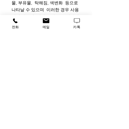
물, 부유물, 탁해짐, 색변화 등으로
나타날 수 있으며 이러한 경우 사용
하지 않는다. 냉장고 내부 중 상대적
으로 온도가 낮은(0°C) 냉장고의 내
전화
메일
카톡
부 벽면에 붙여서 보관하게 되면 얼
음결정으로 인한 변성이 발생할 수
있으며, 추가로 첨가하는 물질에 의
해서도 변성이 발생할 수 있다.
사용 및 주의사항
: 본 제품은 무균
용액이므로 뚜껑을 열 때에는 반
드시 무균이 유지되는 공간(clean
bench등) 내에서 무균조작법에 따
라 사용하여야 한다. 일단 뚜껑을
연 후에는 모두 사용하는 것이 바
람직하고, 그렇지 못할 경우 적당한
무균용기에 분주하여 냉장보관(2 ~
8°C)한다.