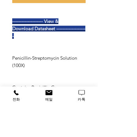
-------------------- View &
Download Datasheet -------------------
-
Penicillin-Streptomycin Solution
(100X)
Contains Penicillin G
and Streptomycin
전화
메일
카톡
in Cell Culture Water
Storage Temperature -5~-20°C