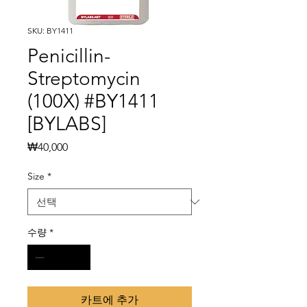
SKU: BY1411
Penicillin-
Streptomycin
(100X) #BY1411
[BYLABS]
가
₩40,000
격
Size
*
수량
*
카트에 추가