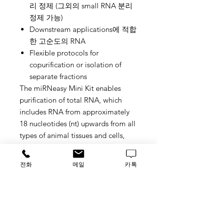
리 정제 (그외의 small RNA 분리
정제 가능)
Downstream applications에 적합
한 고순도의 RNA
Flexible protocols for
copurification or isolation of
separate fractions
The miRNeasy Mini Kit enables
purification of total RNA, which
includes RNA from approximately
18 nucleotides (nt) upwards from all
types of animal tissues and cells,
including difficult-to-lyse tissues.
Alternatively, an miRNA-enriched
전화
메일
카톡
fraction and a total RNA (>200 nt)
fraction can be purified separately
(for separate purification, an RNeasy
MinElute Cleanup Kit is required).
The miRNeasy Mini Kit is used for