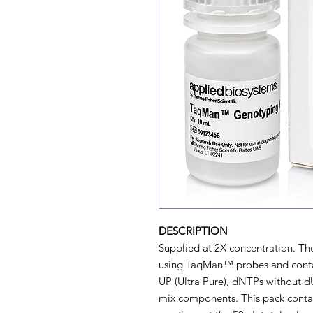
DESCRIPTION
Supplied at 2X concentration. Th
using TaqMan™ probes and con
UP (Ultra Pure), dNTPs without d
mix components. This pack contain