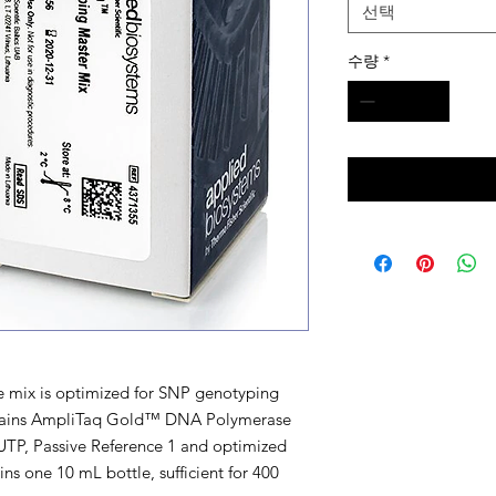
선택
수량
*
e mix is optimized for SNP genotyping
tains AmpliTaq Gold™ DNA Polymerase
UTP, Passive Reference 1 and optimized
s one 10 mL bottle, sufficient for 400