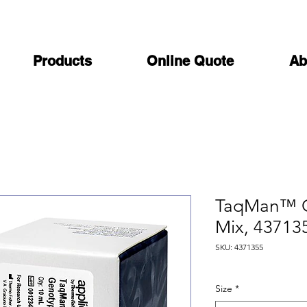
Products
Online Quote
Ab
TaqMan™ G
Mix, 43713
SKU: 4371355
Size
*