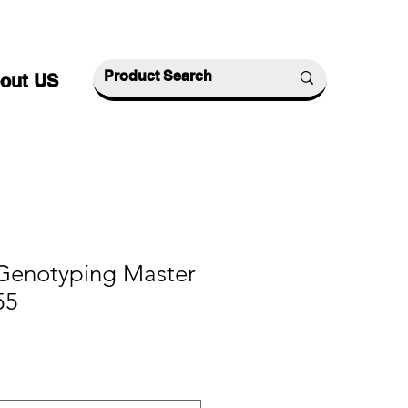
out US
enotyping Master
55