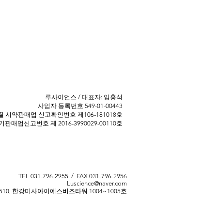
​루사이언스 / 대표자: 임홍석
사업자 등록번호 549-01-00443
 ​시약판매업 신고확인번호 제106-181018호
판매업신고번호 제 2016-3990029-00110호
TEL 031-796-2955 / FAX 031-796-2956
Luscience@naver.com
510, 한강미사아이에스비즈타워 1004~1005호