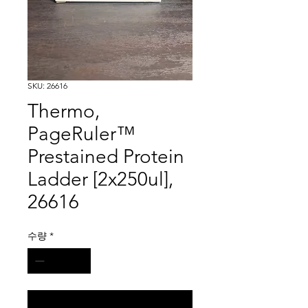
SKU: 26616
Thermo,
PageRuler™
Prestained Protein
Ladder [2x250ul],
26616
수량
*
구매 문의