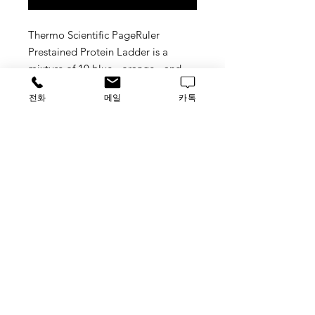
Thermo Scientific PageRuler
Prestained Protein Ladder is a
mixture of 10 blue-, orange-, and
green-stained proteins (10 to 180
전화
메일
카톡
kDa) for use as size standards in
protein electrophoresis (SDS-PAGE)
and western blotting. The protein
ladder is supplied in a ready-to-use
format for direct loading onto gels;
no need to heat, reduce, or add
sample buffer prior to use.
가격문의
​루사이언스 / 대표자: 임홍석
사업자 등록번호
549-01-00443
유해 화학 물질 ​시약판매업 신고확인번호 제106-181018