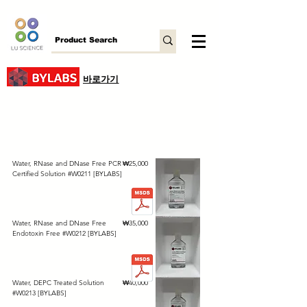
바로가기
가격
Water, RNase and DNase Free PCR
₩25,000
Certified Solution #W0211 [BYLABS]
가격
Water, RNase and DNase Free
₩35,000
Endotoxin Free #W0212 [BYLABS]
가격
Water, DEPC Treated Solution
₩40,000
#W0213 [BYLABS]