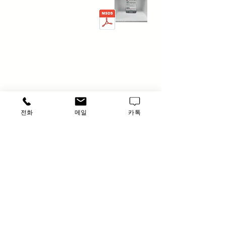
전화
메일
카톡
​루사이언스 / 대표자: 임홍석
사업자 등록번호
549-01-00443
유해 화학 물질 ​시약판매업 신고확인번호 제106-181018
호
의료기기판매업신고번호 제
2016-3990029-00110
호
TEL
031-796-2955
/ FAX
031-796-2956