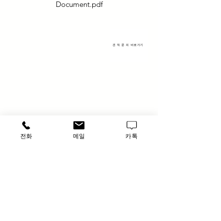
Document.pdf
견 적 문 의 바로가기
전화
메일
카톡
​루사이언스 / 대표자: 임홍석
사업자 등록번호
549-01-00443