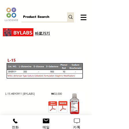
바로가기
가격
L-15 #BY0911 [BYLABS]
₩33,000
전화
메일
카톡