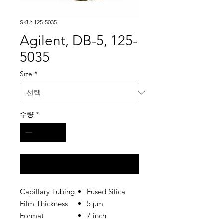
SKU: 125-5035
Agilent, DB-5, 125-
5035
Size
*
수량
*
구매 문의
Capillary Tubing
Fused Silica
Film Thickness
5 µm
Format
7 inch