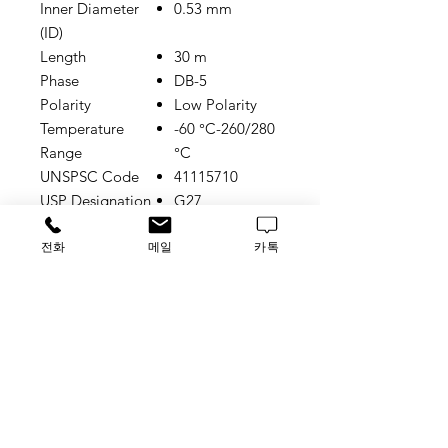
Inner Diameter
0.53 mm
(ID)
Length
30 m
Phase
DB-5
Polarity
Low Polarity
Temperature
-60 °C-260/280
Range
°C
UNSPSC Code
41115710
USP Designation
G27
G36
전화
메일
카톡
G41
With Smart Key
No
소비자가 대비 저렴하게 공급가능한
재고 보유분이므로, 업체 및 소비자
분들께서는 반드시 재고 확인후 발
주 부탁드리겠습니다.