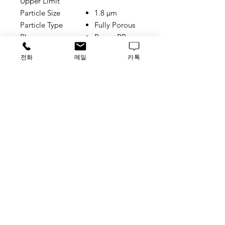
Upper Limit
Particle Size
1.8 µm
Particle Type
Fully Porous
Phase
Bonus-RP
Pore Size
80 Å
전화
메일
카톡
Pressure Rating
1200 bar
Separation Mode
Reversed
Phase
Shipping Solvent
Acetonitrile/
Water
UNSPSC Code
41115709
USP Designation
L60
pH Range
2-9
소비자가 대비 저렴하게 공급가능한
재고 보유분이므로, 업체 및 소비자
분들께서는 반드시 재고 확인후 발
주 부탁드리겠습니다.