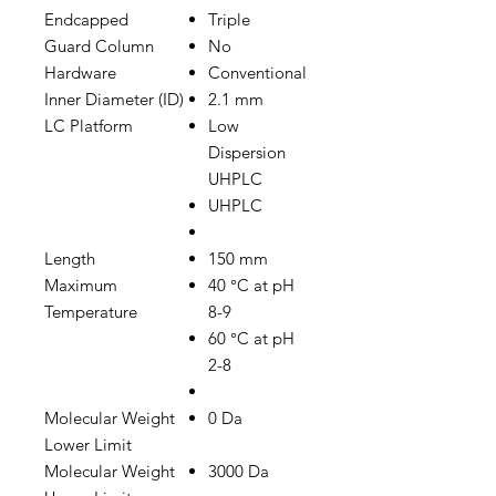
Endcapped
Triple
Guard Column
No
Hardware
Conventional
Inner Diameter (ID)
2.1 mm
LC Platform
Low
Dispersion
UHPLC
UHPLC
Length
150 mm
Maximum
40 °C at pH
Temperature
8-9
60 °C at pH
2-8
Molecular Weight
0 Da
Lower Limit
Molecular Weight
3000 Da