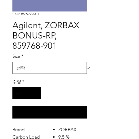
SKU: 859768-901
Agilent, ZORBAX
BONUS-RP,
859768-901
Size
*
수량
*
구매 문의
Brand
ZORBAX
Carbon Load
9.5 %