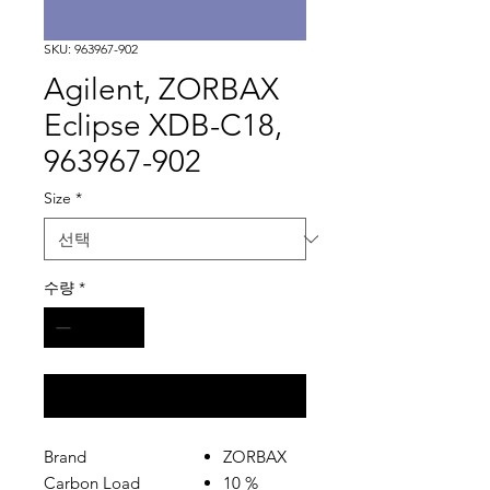
SKU: 963967-902
Agilent, ZORBAX
Eclipse XDB-C18,
963967-902
Size
*
수량
*
구매 문의
Brand
ZORBAX
Carbon Load
10 %