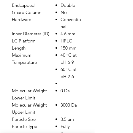
Endcapped
Double
Guard Column
No
Hardware
Conventio
nal
Inner Diameter (ID)
4.6 mm
LC Platform
HPLC
Length
150 mm
Maximum
40 °C at
Temperature
pH 6-9
60 °C at
pH 2-6
Molecular Weight
0 Da
Lower Limit
Molecular Weight
3000 Da
Upper Limit
Particle Size
3.5 µm
Particle Type
Fully