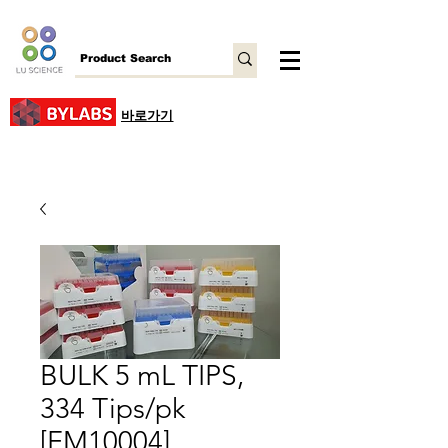
바로가기
BULK 5 mL TIPS,
334 Tips/pk
[FM10004]