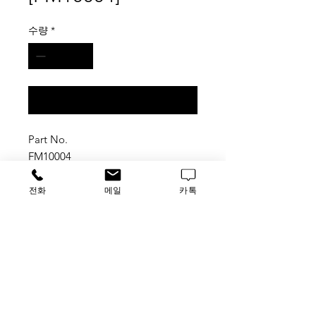
수량
*
구매 문의
Part No.
FM10004
BULK 5 mL TIPS
전화
메일
카톡
334 Tips/pk
가격문의
​루사이언스 / 대표자: 임홍석
사업자 등록번호
549-01-00443
유해 화학 물질 ​시약판매업 신고확인번호 제106-181018