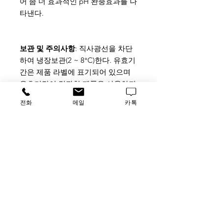
어 좀 더 효과적인 pH 완충효과를 나
타낸다.
보관 및 주의사항
: 직사광선을 차단
하여 냉장보관(2 ~ 8°C)한다. 유효기
간은 제품 라벨에 표기되어 있으며
유효기간이 경과한 제품은 사용하지
않는다. 보관 중 제품의 변성은 침전
전화
메일
카톡
물, 부유물, 탁해짐, 색변화 등으로
나타날 수 있으며 이러한 경우 사용
하지 않는다. 냉장고 내부 중 상대적
으로 온도가 낮은(0°C) 냉장고의 내
부 벽면에 붙여서 보관하게 되면 얼
음결정으로 인한 변성이 발생할 수
있으며, 추가로 첨가하는 물질에 의
해서도 변성이 발생할 수 있다.