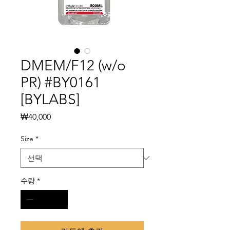
DMEM/F12 (w/o
PR) #BY0161
[BYLABS]
가
₩40,000
격
Size
*
수량
*