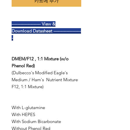
카트에 추가
-------------------- View &
Download Datasheet -------------------
-
DMEM/F12 , 1:1 Mixture (w/o
Phenol Red)
(Dulbecco's Modified Eagle's
Medium / Ham's Nutrient Mixture
F12, 1:1 Mixture)
With L-glutamine
With HEPES
With Sodium Bicarbonate
Without Phenol Red