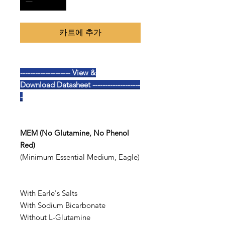
카트에 추가
-------------------- View &
Download Datasheet -------------------
-
MEM (No Glutamine, No Phenol
Red)
(Minimum Essential Medium, Eagle)
With Earle's Salts
With Sodium Bicarbonate
Without L-Glutamine