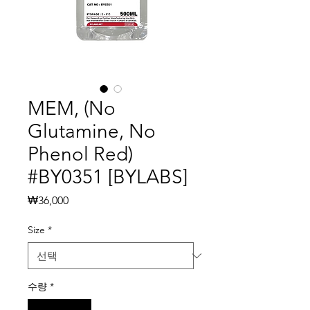
MEM, (No
Glutamine, No
Phenol Red)
#BY0351 [BYLABS]
가
₩36,000
격
Size
*
수량
*