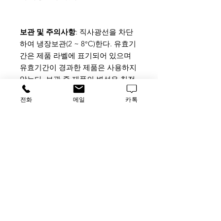
보관 및 주의사항
: 직사광선을 차단
하여 냉장보관(2 ~ 8°C)한다. 유효기
간은 제품 라벨에 표기되어 있으며
유효기간이 경과한 제품은 사용하지
않는다. 보관 중 제품의 변성은 침전
물, 부유물, 탁해짐, 색변화 등으로
전화
메일
카톡
나타날 수 있으며 이러한 경우 사용
하지 않는다. 냉장고 내부 중 상대적
으로 온도가 낮은(0°C) 냉장고의 내
부 벽면에 붙여서 보관하게 되면 얼
음결정으로 인한 변성이 발생할 수
있으며, 추가로 첨가하는 물질에 의
해서도 변성이 발생할 수 있다.
사용 및 주의사항
: 본 제품은 무균