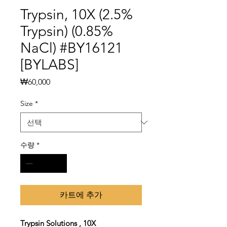
Trypsin, 10X (2.5%
Trypsin) (0.85%
NaCl) #BY16121
[BYLABS]
가
₩60,000
격
Size
*
수량
*
카트에 추가
Trypsin Solutions , 10X