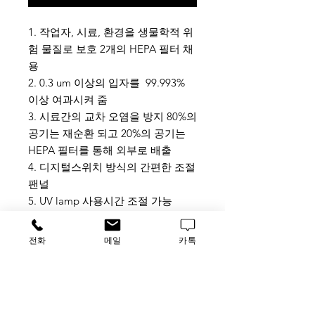
1. 작업자, 시료, 환경을 생물학적 위
험 물질로 보호 2개의 HEPA 필터 채
용
2. 0.3 um 이상의 입자를 99.993%
이상 여과시켜 줌
3. 시료간의 교차 오염을 방지 80%의
공기는 재순환 되고 20%의 공기는
HEPA 필터를 통해 외부로 배출
4. 디지털스위치 방식의 간편한 조절
팬널
5. UV lamp 사용시간 조절 가능
6. 안전위해 Door open 시 알람과 함
께 UV lamp 전원 OFF 기능
전화
메일
카톡
7. 내부 220v, 110v 콘센트 부착
8. 내부 Gas valve, Suction valve 부
착
9. 유선형 내부 곡선 마감처리로 막