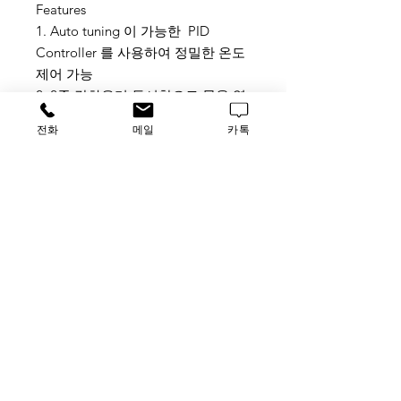
Features
1. Auto tuning 이 가능한 PID
Controller 를 사용하여 정밀한 온도
제어 가능
2. 2중 강화유리 투시창으로 문을 열
지 않고도 내부 확인 가능
전화
메일
카톡
3. 4℃ 젂용으로 시약 저온 보관에 적
합
4. 내부 형광등 기본 장착
5. 내부 220V콘센트 기본 장착으로
내부에서 기기 사용에 편리
6. 온도 SAFETY 장치, 과젂류 누젂장
치 등으로 안젂장치 강화
가격문의
​루사이언스 / 대표자: 임홍석
사업자 등록번호
549-01-00443
유해 화학 물질 ​시약판매업 신고확인번호 제106-181018