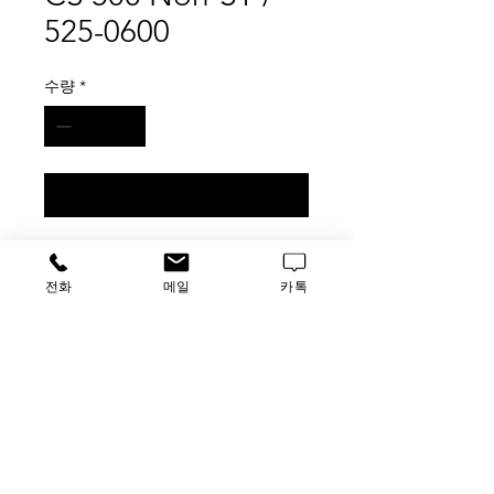
525-0600
수량
*
구매 문의
CT 15mL AMBER CS 500 Non-ST /
525-0600
전화
메일
카톡
500pk
가격문의
​루사이언스 / 대표자: 임홍석
사업자 등록번호
549-01-00443
유해 화학 물질 ​시약판매업 신고확인번호 제106-181018
호