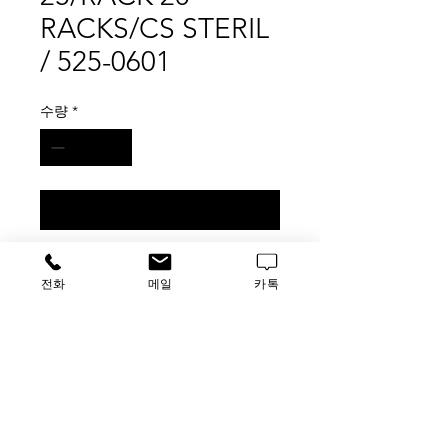
RACKS/CS STERIL
/ 525-0601
수량
*
구매 문의
CT 50mL AMBER 25/RACK 20
전화
메일
카톡
RACKS/CS STERIL / 525-0601
500pk
가격문의
​루사이언스 / 대표자: 임홍석
사업자 등록번호
549-01-00443