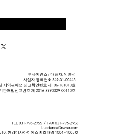
구매 문의
​루사이언스 / 대표자: 임홍석
사업자 등록번호 549-01-00443
 ​시약판매업 신고확인번호 제106-181018호
판매업신고번호 제 2016-3990029-00110호
TEL 031-796-2955 / FAX 031-796-2956
Luscience@naver.com
510, 한강미사아이에스비즈타워 1004~1005호