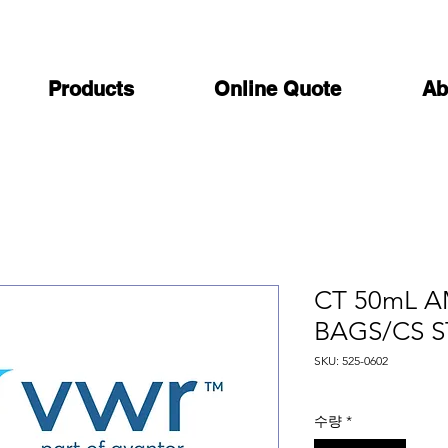
Products
Online Quote
Ab
CT 50mL A
BAGS/CS ST
SKU: 525-0602
수량
*