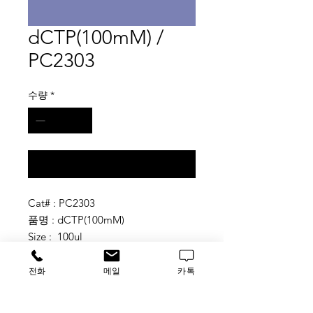
dCTP(100mM) /
PC2303
수량
*
구매 문의
Cat# : PC2303
품명 : dCTP(100mM)
Size : 100ul
#dnTP
전화
메일
카톡
-자세한 내용은 루사이언스로 문의