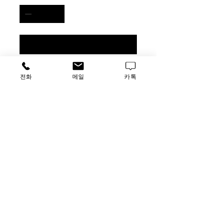
구매 문의
1. 칸 별 별도 도어로 관리가 편하고
전화
메일
카톡
냉기 유출 최소화
2. 내부 all sus 재질로 부식염려 없음
3. 특수형 one compressor system 으
로 안정적으로 온도제어
4. 편리한 도어오픈시스템
5. 기존 사용 Deep Freezer rack 호환
시킬수 있도록 변형제작 가능
가격문의
​루사이언스 / 대표자: 임홍석
사업자 등록번호
549-01-00443