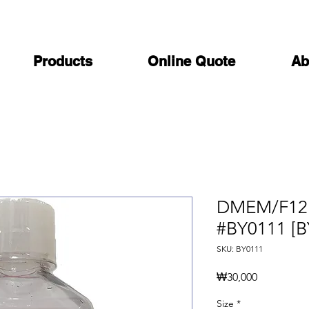
Products
Online Quote
Ab
DMEM/F12 1
#BY0111 [B
SKU: BY0111
가
₩30,000
격
Size
*