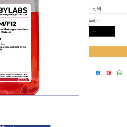
선택
수량
*