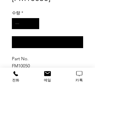
수량
*
구매 문의
Part No.
FM10050
ENPTY RACK FOR TIP 10μL,
전화
메일
카톡
2 BX
가격문의
​루사이언스 / 대표자: 임홍석
사업자 등록번호
549-01-00443
유해 화학 물질 ​시약판매업 신고확인번호 제106-181018