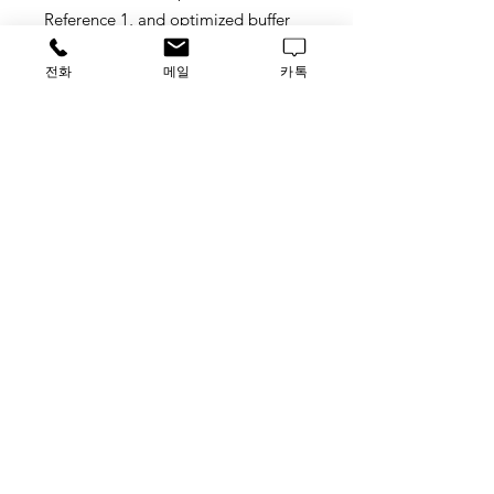
Reference 1, and optimized buffer
components. Sufficient for 500
reactions of 20 µL each.
전화
메일
카톡
Store at -5 to -30°C.
TAG Fast SYBR™ Green Master
Mix, 4385612
가격문의
​루사이언스 / 대표자: 임홍석
사업자 등록번호
549-01-00443
유해 화학 물질 ​시약판매업 신고확인번호 제106-181018
호
의료기기판매업신고번호 제
2016-3990029-00110
호
TEL
031-796-2955
/ FAX
031-796-2956
Luscience@naver.com
사무실 : 경기도 하남시 미사대로 510, 한강미사아이에스비즈타
워 1004~1005호