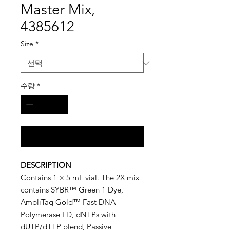
Master Mix,
4385612
Size
*
수량
*
구매 문의
DESCRIPTION
Contains 1 × 5 mL vial. The 2X mix
contains SYBR™ Green 1 Dye,
AmpliTaq Gold™ Fast DNA
Polymerase LD, dNTPs with
dUTP/dTTP blend, Passive