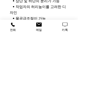
• 상단 및 하단의 분리가 가능
• 작업자의 허리높이를 고려한 디
자인
• 물공급조절이 가능
• 110V, 220V 콘센트 단자가 기기
에 부착
전화
메일
카톡
• 다양한 유틸리티 밸브가 있습니
다.
• 실험자의 보호를 위한 강화유리
를 사용
• 내부 Fan motor 장착
• 하단 보관함 보유
가격문의
​루사이언스 / 대표자: 임홍석
사업자 등록번호
549-01-00443
유해 화학 물질 ​시약판매업 신고확인번호 제106-181018
호
의료기기판매업신고번호 제
2016-3990029-00110
호