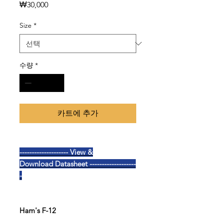
가
₩30,000
격
Size
*
수량
*
카트에 추가
-------------------- View &
Download Datasheet -------------------
-
Ham's F-12