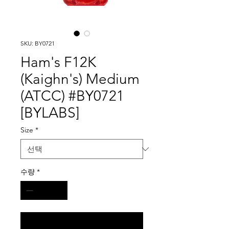
SKU: BY0721
Ham's F12K
(Kaighn's) Medium
(ATCC) #BY0721
[BYLABS]
Size
*
수량
*
구매 문의