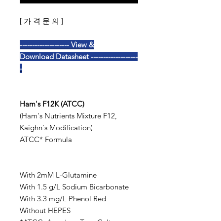
[ 가 격 문 의 ]
-------------------- View &
Download Datasheet -------------------
-
Ham's F12K (ATCC)
(Ham's Nutrients Mixture F12,
Kaighn's Modification)
ATCC* Formula
With 2mM L-Glutamine
With 1.5 g/L Sodium Bicarbonate
With 3.3 mg/L Phenol Red
Without HEPES