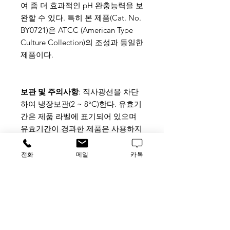
여 좀 더 효과적인 pH 완충능력을 보
완할 수 있다. 특히 본 제품(Cat. No.
BY0721)은 ATCC (American Type
Culture Collection)의 조성과 동일한
제품이다.
보관 및 주의사항
: 직사광선을 차단
하여 냉장보관(2 ~ 8°C)한다. 유효기
간은 제품 라벨에 표기되어 있으며
유효기간이 경과한 제품은 사용하지
않는다. 보관 중 제품의 변성은 침전
물, 부유물, 탁해짐, 색변화 등으로
전화
메일
카톡
나타날 수 있으며 이러한 경우 사용
하지 않는다. 냉장고 내부 중 상대적
으로 온도가 낮은(0°C) 냉장고의 내
부 벽면에 붙여서 보관하게 되면 얼
음결정으로 인한 변성이 발생할 수
있으며, 추가로 첨가하는 물질에 의