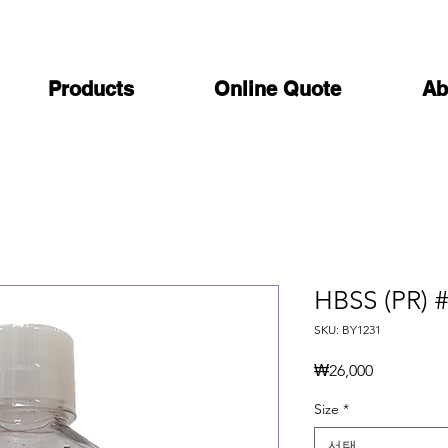
Products
Online Quote
Ab
HBSS (PR) 
SKU: BY1231
가
₩26,000
격
Size
*
선택