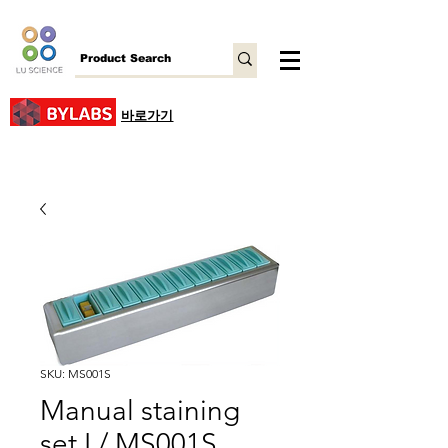
바로가기
SKU: MS001S
Manual staining
set I / MS001S