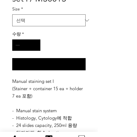
Size
*
수량
*
구매 문의
Manual staining set I
(Stainer + container 15 ea + holder
7 ea 포함)
- Manual stain system
- Histology, Cytology에 적합
- 24 slides capacity, 250ml 용량
- 탈파라핀, 함수, heating