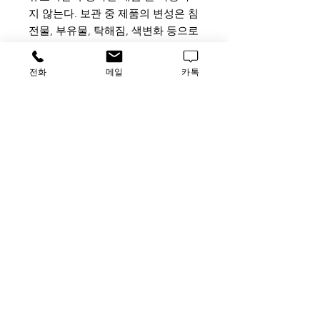
지 않는다. 보관 중 제품의 변성은 침
전물, 부유물, 탁해짐, 색변화 등으로
나타날 수 있으며 이러한 경우 사용
하지 않는 다. 냉장고 내부 중 상대적
전화
메일
카톡
으로 온도가 낮은(0°C) 냉장고의 내
부 벽면에 붙여서 보관하게 되면 얼
음결정으로 인한 변성이 발생할 수
있으며, 추가로 첨가하는 물질에 의
해서도 변성이 발생할 수 있다.
사용 및 주의사항
: 본 제품은 무균 용
액이므로 뚜껑을 열 때에는 반드시
무균이 유지되는 공간(clean bench
등) 내에서 무균 조작법에 따라 사용
하여야 한다. 일단 뚜껑을 연 후에는
모두 사용하는 것이 바람직하고, 그
렇지 못할 경우 적당한 무균용기 에