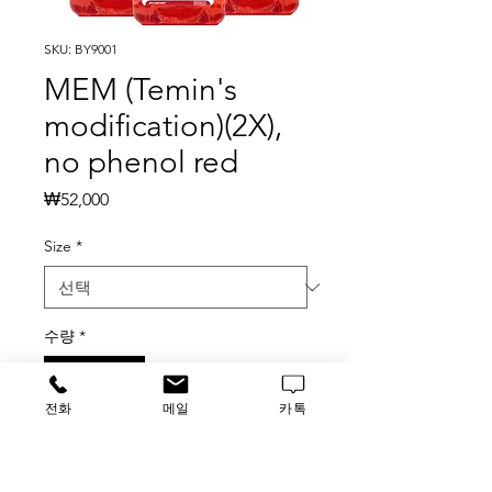
SKU: BY9001
MEM (Temin's
modification)(2X),
no phenol red
가
₩52,000
격
Size
*
수량
*
전화
메일
카톡
카트에 추가