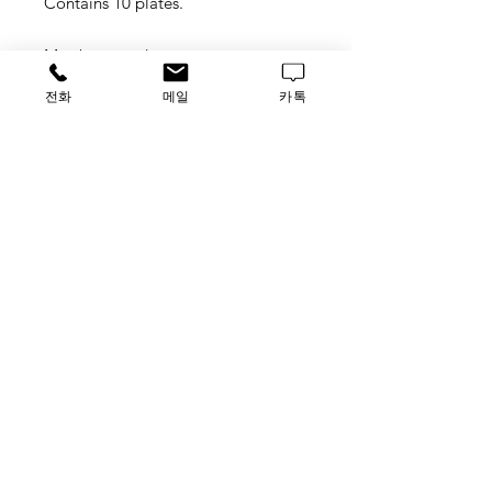
Contains 10 plates.
May be stored at room
temperature. Under proper storage
전화
메일
카톡
conditions, plates may be stored
indefinitely.
TAG
MicroAmp Fast Optical 96-Well
Reaction Plate, 0.1 mL, 4346907
가격문의
​루사이언스 / 대표자: 임홍석
사업자 등록번호
549-01-00443
유해 화학 물질 ​시약판매업 신고확인번호 제106-181018
호
의료기기판매업신고번호 제
2016-3990029-00110
호
TEL
031-796-2955
/ FAX
031-796-2956
Luscience@naver.com