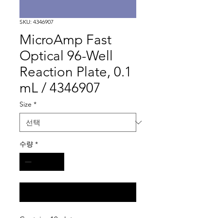
SKU: 4346907
MicroAmp Fast
Optical 96-Well
Reaction Plate, 0.1
mL / 4346907
Size
*
수량
*
구매 문의