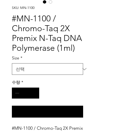
SKU: MN-1100
#MN-1100 /
Chromo-Taq 2X
Premix N-Taq DNA
Polymerase (1ml)
Size
*
수량
*
구매 문의
#MN-1100 / Chromo-Taq 2X Premix