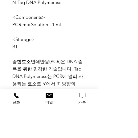
N-Taq DNA Polymerase
<Components>
PCR mix Solution - 1 ml
<Storage>
RT
중합효소연쇄반응(PCR)은 DNA 증
폭을 위한 민감한 기술입니다. Taq
DNA Polymerase는 PCR에 널리 사
용되는 효소로 5'에서 3' 방향의
DNA 중합을 촉매하는 열안정성효소
입니다. Thermus aquaticus Taq
전화
메일
카톡
DNA Polymerase을 개량하여 E. coli
genomic DNA을 제거한 제품입니
다. 일반PCR, multiplex PCR등 다양
한 실험에 적용하여 우수한 결과를
얻을 수 있는 제품입니다. 그리고