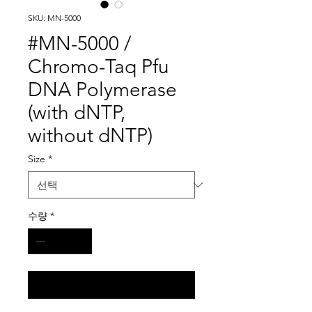
SKU: MN-5000
#MN-5000 /
Chromo-Taq Pfu
DNA Polymerase
(with dNTP,
without dNTP)
Size
*
수량
*
구매 문의