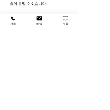
쉽게 붙일 수 있습니다.
② 유리 표면은 여러 종류의 조직이
잘 접착되게 처리하여 여러번의 세
전화
메일
카톡
척 또는 가열 시에도 표본이 유리에
꼭 접착되어 있습니다.
③ Approx. 76 x 26㎜(3" x 1"),
approx. 1㎜ thickness
가격문의
​루사이언스 / 대표자: 임홍석
사업자 등록번호
549-01-00443
유해 화학 물질 ​시약판매업 신고확인번호 제106-181018
호
의료기기판매업신고번호 제
2016-3990029-00110
호
TEL
031-796-2955
/ FAX
031-796-2956