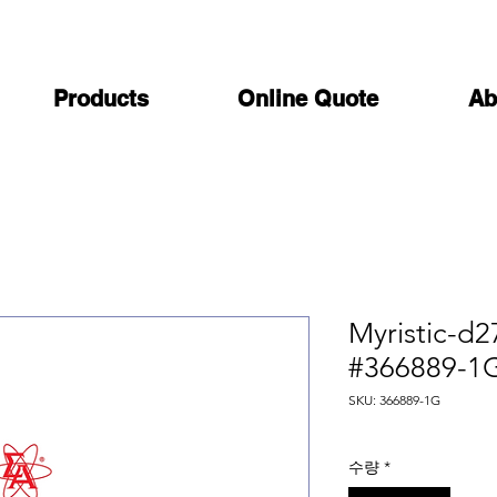
Products
Online Quote
Ab
Myristic-d2
#366889-1
SKU: 366889-1G
수량
*