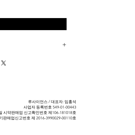
구매 문의
중인 제품으로 연락주시면 저렴한 가
 제품에 대한 자세한 정보가 필요하
주시기 바랍니다. 010-4872-3708
​루사이언스 / 대표자: 임홍석
사업자 등록번호 549-01-00443
 ​시약판매업 신고확인번호 제106-181018호
판매업신고번호 제 2016-3990029-00110호