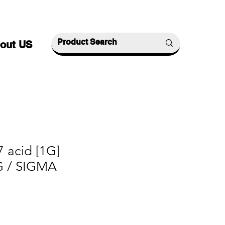
out US
7 acid [1G]
G / SIGMA