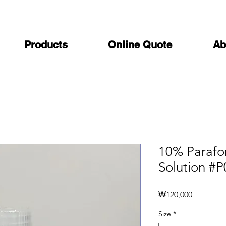
Products
Online Quote
Ab
10% Parafo
Solution #
가
₩120,000
격
Size
*