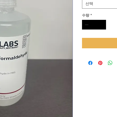
선택
수량
*