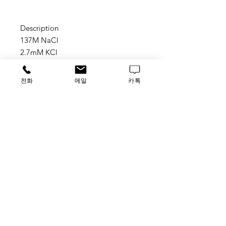
Description
137M NaCl
2.7mM KCl
Sodium Phosphate didasic/
Potassium phosphate
전화
메일
카톡
monobasic(pH 6.8).
Tag
P0137R-1000ML
, P0137R-0500ML ,
P0137R , P0137R-10L , P0137-500 ,
P0137 , 0137R-0500 , 0137R-500 ,
0137R , 0137-0500
​루사이언스 / 대표자: 임홍석