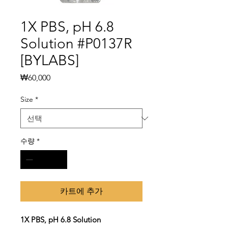
1X PBS, pH 6.8
Solution #P0137R
[BYLABS]
가
₩60,000
격
Size
*
수량
*
카트에 추가
1X PBS, pH 6.8 Solution