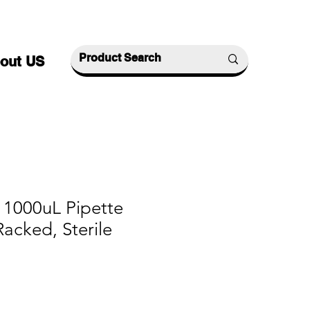
out US
 1000uL Pipette
Racked, Sterile