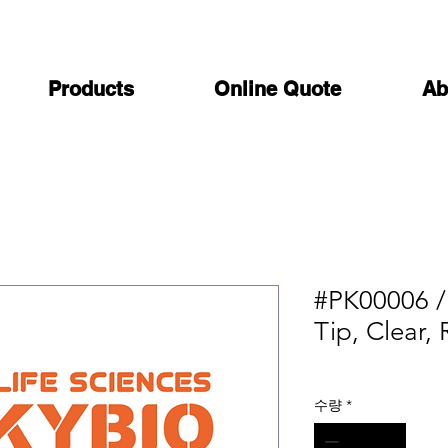
Products
Online Quote
Ab
#PK00006 /
Tip, Clear, 
수량
*