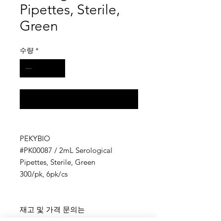
Pipettes, Sterile,
Green
수량
*
구매 문의
PEKYBIO
#PK00087 / 2mL Serological
Pipettes, Sterile, Green
300/pk, 6pk/cs
재고 및 가격 문의는