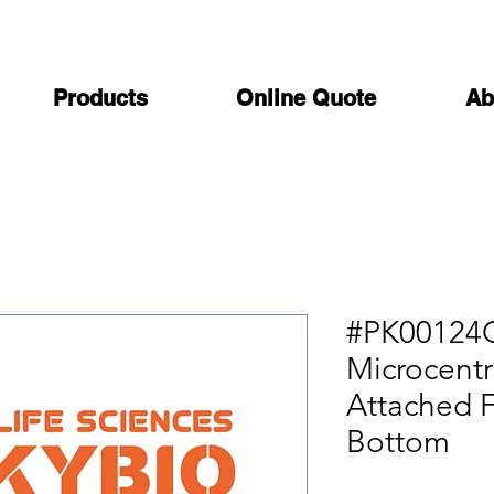
Products
Online Quote
Ab
#PK00124G
Microcentr
Attached F
Bottom