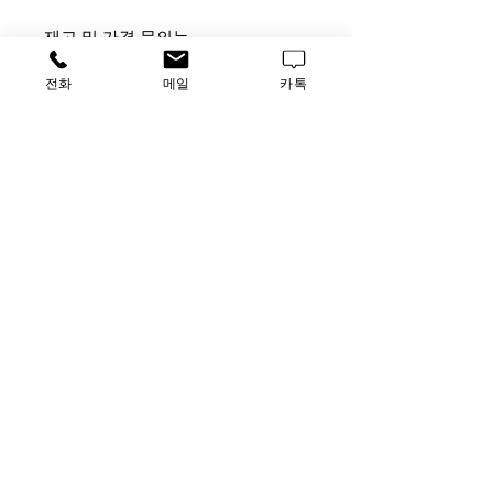
재고 및 가격 문의는
사무실 [TEL] 031-796-2955 [FAX]
전화
메일
카톡
031-796-2956
납품 업체 문의는 담당자 박승호 부
장
[010-4872-3708,
Luscience2@naver.com]으로 연락주
시기 바랍니다.
가격문의
​루사이언스 / 대표자: 임홍석
사업자 등록번호
549-01-00443
유해 화학 물질 ​시약판매업 신고확인번호 제106-181018
호
의료기기판매업신고번호 제
2016-3990029-00110
호
TEL
031-796-2955
/ FAX
031-796-2956
Luscience@naver.com
사무실 : 경기도 하남시 미사대로 510, 한강미사아이에스비즈타