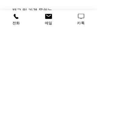
재고 및 가격 문의는
사무실 [TEL] 031-796-2955 [FAX]
전화
메일
카톡
031-796-2956
납품 업체 문의는 담당자 박승호 부
장
[010-4872-3708,
Luscience2@naver.com]으로 연락주
시기 바랍니다.
가격문의
​루사이언스 / 대표자: 임홍석
사업자 등록번호
549-01-00443
유해 화학 물질 ​시약판매업 신고확인번호 제106-181018
호
의료기기판매업신고번호 제
2016-3990029-00110
호
TEL
031-796-2955
/ FAX
031-796-2956
Luscience@naver.com
사무실 : 경기도 하남시 미사대로 510, 한강미사아이에스비즈타