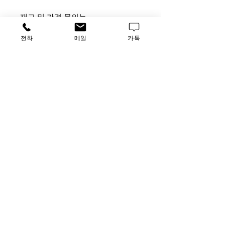
재고 및 가격 문의는
사무실 [TEL] 031-796-2955 [FAX]
전화
메일
카톡
031-796-2956
납품 업체 문의는 담당자 박승호 부
장
[010-4872-3708,
Luscience2@naver.com]으로 연락주
시기 바랍니다.
가격문의
​루사이언스 / 대표자: 임홍석
사업자 등록번호
549-01-00443
유해 화학 물질 ​시약판매업 신고확인번호 제106-181018
호
의료기기판매업신고번호 제
2016-3990029-00110
호
TEL
031-796-2955
/ FAX
031-796-2956
Luscience@naver.com
사무실 : 경기도 하남시 미사대로 510, 한강미사아이에스비즈타