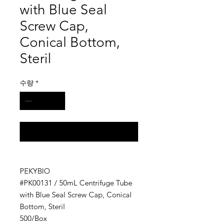
with Blue Seal
Screw Cap,
Conical Bottom,
Steril
수량
*
구매 문의
PEKYBIO
#PK00131 / 50mL Centrifuge Tube
with Blue Seal Screw Cap, Conical
Bottom, Steril
500/Box