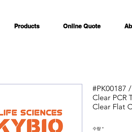
Products
Online Quote
Ab
#PK00187 /
Clear PCR T
Clear Flat 
수량
*