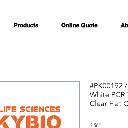
Products
Online Quote
Ab
#PK00192 /
White PCR T
Clear Flat 
수량
*