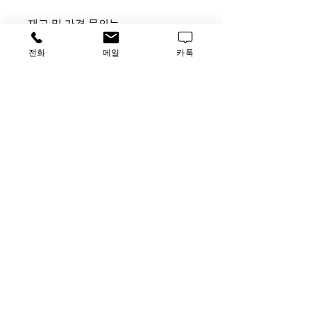
재고 및 가격 문의는
사무실 [TEL] 031-796-2955 [FAX]
전화
메일
카톡
031-796-2956
납품 업체 문의는 담당자 박승호 부
장
[010-4872-3708,
Luscience2@naver.com]으로 연락주
시기 바랍니다.
가격문의
​루사이언스 / 대표자: 임홍석
사업자 등록번호
549-01-00443
유해 화학 물질 ​시약판매업 신고확인번호 제106-181018
호
의료기기판매업신고번호 제
2016-3990029-00110
호
TEL
031-796-2955
/ FAX
031-796-2956
Luscience@naver.com
사무실 : 경기도 하남시 미사대로 510, 한강미사아이에스비즈타