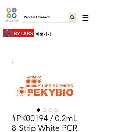
바로가기
#PK00194 / 0.2mL
8-Strip White PCR